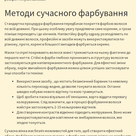
Методи сучасного фарбування
Стандартна процедура фарбування передбачає покриття фарбою волосся
по всій довжині. При цьому особливу увагу приділяючи саме кореням, а трохи
пізніше переходять і до кінчиків. Напівстійку фарбу одразу розподіляють по
всій довжині волосся, професійні ж засоби можуть використовуватися по-
різному, проте, корені в більшості випадків фарбуються окремо.
Маски та спреї покривають волосся зовні і тримаються на ньому фактично до
першого миття. Стійкі ж фарби глибоко проникають в структуру волосся чи
застосовуються для напівперманентного фарбування. Для ефектної зміни
образу, окрім звичайного фарбування можна цілком успішно застосовувати
інші способи та техніки:
Використання засобу , що містить безаміачний барвник та невелику
кількість пероксиду водню, дозволяє тонувати волосся. Останнє
швидко набуває нового відтінку та мало травмується.
Щоб зробити пасма візуально об’ємнішими, варто віддати перевагу
колоруванню. Слід зазначити, що в процесі фарбування волосся
майстри застосовують 2-15 кольорових відтінків.
Для створення контрастів відмінно підходить мелірування. Воно може
використовуватися для освітлення чи знебарвлення волосся, яке
згодом тонується.
Сучасна жінка має безліч можливостей для того, щоб створити ефектний
образ. Не бійтеся експериментувати, а фарби для нового іміджу чи засоби для