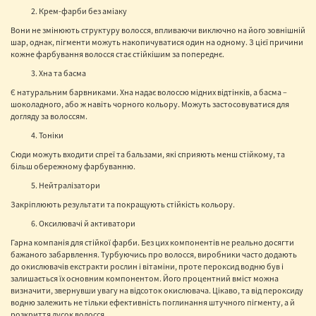
Крем-фарби без аміаку
Вони не змінюють структуру волосся, впливаючи виключно на його зовнішній
шар, однак, пігменти можуть накопичуватися один на одному. З цієї причини
кожне фарбування волосся стає стійкішим за попереднє.
Хна та басма
Є натуральним барвниками. Хна надає волоссю мідних відтінків, а басма –
шоколадного, або ж навіть чорного кольору. Можуть застосовуватися для
догляду за волоссям.
Тоніки
Сюди можуть входити спреї та бальзами, які сприяють менш стійкому, та
більш обережному фарбуванню.
Нейтралізатори
Закріплюють результати та покращують стійкість кольору.
Оксилювачі й активатори
Гарна компанія для стійкої фарби. Без цих компонентів не реально досягти
бажаного забарвлення. Турбуючись про волосся, виробники часто додають
до окислювачів екстракти рослин і вітаміни, проте пероксид водню був і
залишається їх основним компонентом. Його процентний вміст можна
визначити, звернувши увагу на відсоток окислювача. Цікаво, та від пероксиду
водню залежить не тільки ефективність поглинання штучного пігменту, а й
розкриття лусок волосся.