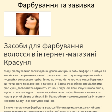
Фарбування та завивка
Засоби для фарбування
волосся в інтернет-магазині
Красуня
Люди фарбували волосся з давніх-давен. Ассирійці робили фарби з цибулі та
китайського коричника, а наші предки використовували для цього навіть
лушпайки волоського горіха. Тепер популярністю користуються барвники
синтетичного походження, а також хна і басма. Розроблені спеціалістами
формули, дозволяють отримати стійкий відтінок, втім, існує чимало пінок,
мусів та шампунів для тонування, які частково зафарбовують волосся та
мають різний рівень стійкості. Ви без проблем можете купити їх в інтернет-
магазині Красуня за доступною ціною.
З якою метою люди фарбують волосся? Колись це мало сакральний сенс і
дозволяло продемонструвати особливий статус. Відомо, що в давнину