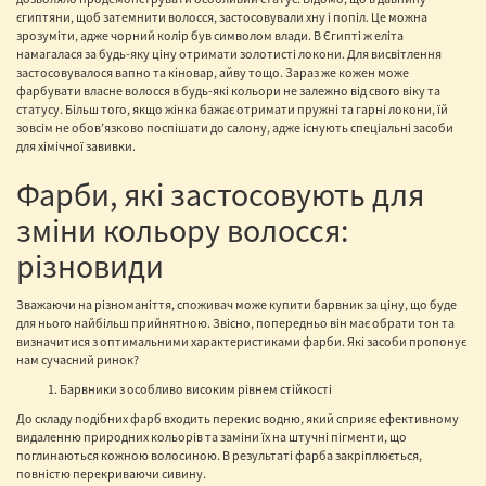
єгиптяни, щоб затемнити волосся, застосовували хну і попіл. Це можна
зрозуміти, адже чорний колір був символом влади. В Єгипті ж еліта
намагалася за будь-яку ціну отримати золотисті локони. Для висвітлення
застосовувалося вапно та кіновар, айву тощо. Зараз же кожен може
фарбувати власне волосся в будь-які кольори не залежно від свого віку та
статусу. Більш того, якщо жінка бажає отримати пружні та гарні локони, їй
зовсім не обов’язково поспішати до салону, адже існують спеціальні засоби
для хімічної завивки.
Фарби, які застосовують для
зміни кольору волосся:
різновиди
Зважаючи на різноманіття, споживач може купити барвник за ціну, що буде
для нього найбільш прийнятною. Звісно, попередньо він має обрати тон та
визначитися з оптимальними характеристиками фарби. Які засоби пропонує
нам сучасний ринок?
Барвники з особливо високим рівнем стійкості
До складу подібних фарб входить перекис водню, який сприяє ефективному
видаленню природних кольорів та заміни їх на штучні пігменти, що
поглинаються кожною волосиною. В результаті фарба закріплюється,
повністю перекриваючи сивину.