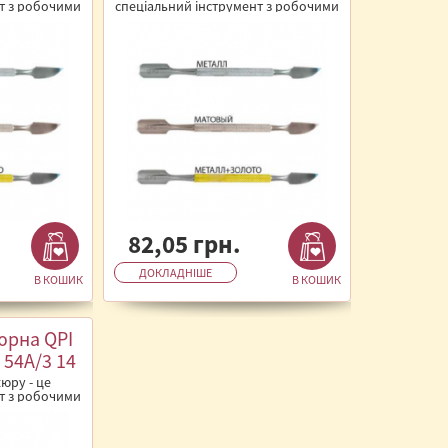
т з робочими
спеціальний інструмент з робочими
який
поверхнями, який
ся&n..
використовується&n..
82,05 грн.
ДОКЛАДНІШЕ
В КОШИК
В КОШИК
юрна QPI
 54А/3 14
юру - це
т з робочими
який
ся&n..