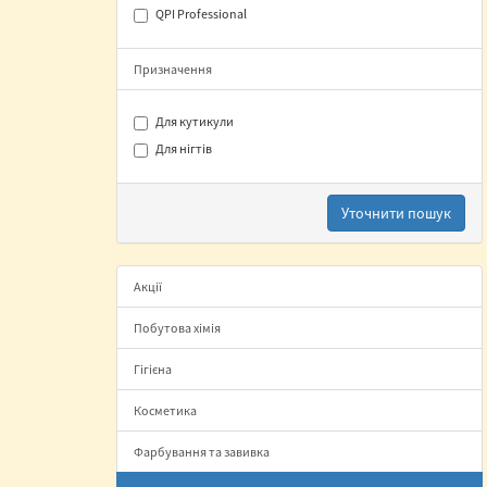
QPI Professional
Призначення
Для кутикули
Для нігтів
Уточнити пошук
Акції
Побутова хімія
Гігієна
Косметика
Фарбування та завивка