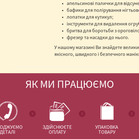
апельсинові палички для відсун
бафики для полірування нігтьов
лопатки для кутикул;
інструменти для видалення огрубі
бритва для боротьби з ороговіл
фрезер та насадки до нього.
У нашому магазині Ви знайдете ​велик
якісного, швидкого і безпечного мані
ЯК МИ ПРАЦЮЄМО
ГОДЖУЄМО
ЗДІЙСНЮЄТЕ
УПАКОВКА
ДЕТАЛІ
ОПЛАТУ
ТОВАРУ