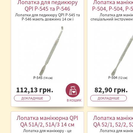
Лопатка для педикюру
Лопатка манік
QPI P-545 та P-546
P-504, P-504, P-
Лопатки для педикюру QPI P-545 та
Лопатка для манік
P-546 мають довжину 14 см і
спеціальний інструмен
призначені для обробки ..
поверхнями, 
використовуєть
112,13 грн.
82,90 грн.
ДОКЛАДНІШЕ
ДОКЛАДНІШЕ
В КОШИК
Лопатка манікюрна QPI
Лопатка манік
QA 51А/2, 51А/3 14 см
QA 52/1, 52/2, 5
Лопатка для манікюру - це
Лопатка для манік