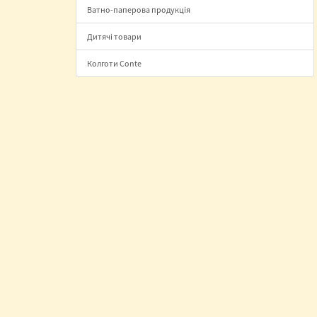
Ватно-паперова продукція
Дитячі товари
Колготи Conte