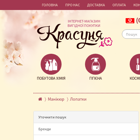
ГОЛОВНА
ПРО НАС
ДОСТАВКА
ОПЛАТА
КО
(
ІНТЕРНЕТ-МАГАЗИН
ВИГІДНОЇ ПОКУПКИ
ПОБУТОВА ХІМІЯ
ГІГІЄНА
КОСМ
Манікюр
Лопатки
Уточнити пошук
Бренди