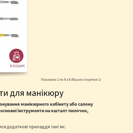
В КОШИК
Показано 1 по 8 з 8 (Всього сторінок 1)
ти для манікюру
нування манікюрного кабінету або салону
 основні інструменти на кшталт пилочок,
ся додаткові приладдя такі як: