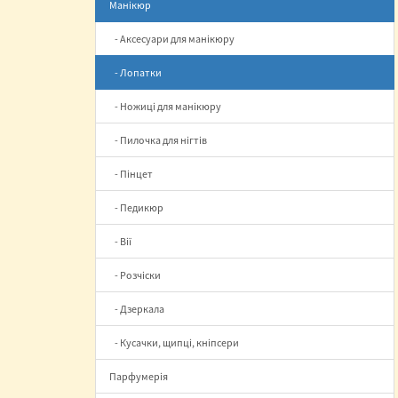
Манікюр
- Аксесуари для манікюру
- Лопатки
- Ножиці для манікюру
- Пилочка для нігтів
- Пінцет
- Педикюр
- Вії
- Розчіски
- Дзеркала
- Кусачки, щипці, кніпсери
Парфумерія