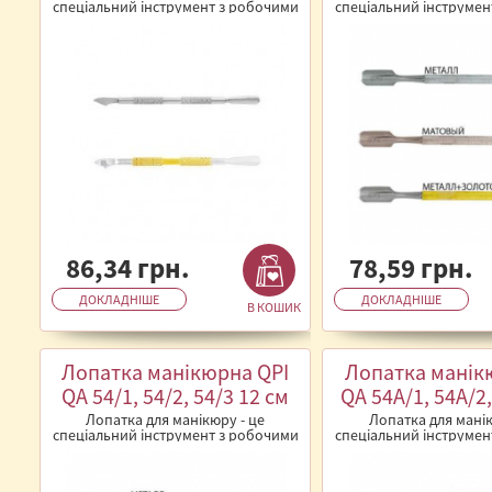
спеціальний інструмент з робочими
спеціальний інструмен
поверхнями, який
поверхнями, 
використовується&n..
використовуєть
86,34 грн.
78,59 грн.
ДОКЛАДНІШЕ
ДОКЛАДНІШЕ
В КОШИК
Лопатка манікюрна QPI
Лопатка манік
QA 54/1, 54/2, 54/3 12 см
QA 54А/1, 54А/2,
см
Лопатка для манікюру - це
Лопатка для манік
спеціальний інструмент з робочими
спеціальний інструмен
поверхнями, який
поверхнями, 
використовується&n..
використовуєть