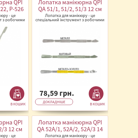
юрна QPI
Лопатка манікюрна QPI
522, P-526
QA 51/1, 51/2, 51/3 12 см
юру - це
Лопатка для манікюру - це
т з робочими
спеціальний інструмент з робочими
який
поверхнями, який
ся&n..
використовується&n..
78,59 грн.
ДОКЛАДНІШЕ
В КОШИК
В КОШИК
юрна QPI
Лопатка манікюрна QPI
2/3 12 см
QA 52А/1, 52А/2, 52А/3 14
см
юру - це
Лопатка для манікюру - це