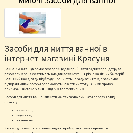
Миючі засоби для ванної
Засоби для миття ванної в
інтернет-магазині Красуня
Ванна кімната – ідеальне середовище для прийняття водних процедур, та
разом з тим вона є оптимальною для розмноження різноманітних бактерій.
Вапняний наліт, сліди від бруду – вони геть не радують. Втім, правильно
підібрані миючі засоби допоможуть навести чистоту. З ними процес
прибирання стане більш швидким та ефективним.
Засоби для миття ванної кімнати мають гарно очищати поверхню від
нальоту:
мильного;
водяного;
вапняного.
З їхньої допомогою споживач під час прибирання може провести