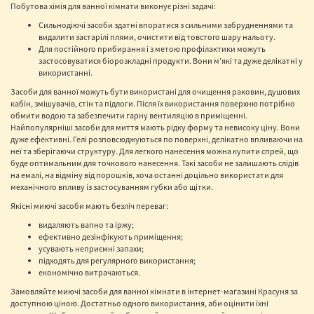
Побутова хімія для ванної кімнати виконує різні задачі:
Сильнодіючі засоби здатні впоратися з сильними забрудненнями та
видалити застарілі плями, очистити від товстого шару нальоту.
Для постійного прибирання і з метою профілактики можуть
застосовуватися біорозкладні продукти. Вони м’які та дуже делікатні у
використанні.
Засоби для ванної можуть бути використані для очищення раковин, душових
кабін, змішувачів, стін та підлоги. Після їх використання поверхню потрібно
обмити водою та забезпечити гарну вентиляцію в приміщенні.
Найпопулярніші засоби для миття мають рідку форму та невисоку ціну. Вони
дуже ефективні. Гелі розповсюджуються по поверхні, делікатно впливаючи на
неї та зберігаючи структуру. Для легкого нанесення можна купити спрей, що
буде оптимальним для точкового нанесення. Такі засоби не залишають слідів
на емалі, на відміну від порошків, хоча останні доцільно використати для
механічного впливу із застосуванням губки або щітки.
Якісні миючі засоби мають безліч переваг:
видаляють вапно та іржу;
ефективно дезінфікують приміщення;
усувають неприємні запахи;
підходять для регулярного використання;
економічно витрачаються.
Замовляйте миючі засоби для ванної кімнати в інтернет-магазині Красуня за
доступною ціною. Достатньо одного використання, аби оцінити їхні