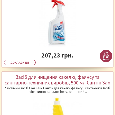
207,23 грн.
ДОКЛАДНІШЕ
Засіб для чищення кахелю, фаянсу та
санітарно-технічних виробів, 500 мл Сантік San
Clean (запаска)
Чистячий засіб Сан Клін Сантік для кахлю, фаянсу і сантехнікиЗасіб
ефективно видаляє іржу, вапняний ..