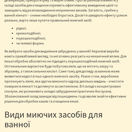
дезінфекцію, прибрати іржу та жирні плями. Протигрибкові елементи у
складі засобів для очищення сприяють ефективному виведенню цвілі та
захищають від розповсюдження неприємних запахів. Затхлість, грибки у
ванній кімнаті – з ними необхідно боротися. Досягти швидкого ефекту цілком
реально, варто лише купити правильний миючий засіб:
рідкої;
кремоподібної;
порошкоподібної;
чи гелевої форми.
Як вибрати засоби для видалення забруднень у ванній? Акрилові вироби
мають привабливий вигляд, та негативно реагують на механічний вплив. Для
їхньої обробки абсолютно не підходить порошкоподібний миючий засіб.
Оптимальним варіантом буде побутова хімія, що не містить хлору та
абразиву, а також сильних кислот. Саме тому для догляду за ванною може
виявитися недостатньо одного миючого засобу. Разом з тим, виробники
пропонують хімію, яка здатна виконати одразу декілька завдань – очистити
поверхні в кімнаті та доглянути за сантехнікою. В її складі є концентровані
сполуки, які розчиняють складні забруднення практично без зусиль.
Збалансований склад захищає від пошкоджень та дозволяє знайти ефективне
рішення для обробки кахлю та очищення емалі.
Види миючих засобів для
ванної