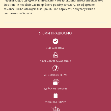
переваги. Щоб швидко знайти бажаний товар, скористайтеся спеціальною
формою чи перейдіть до потрібного розділу каталогу. Ви оформите
замовлення всього в декілька кроків, щоб отримати побутову хімію з
доставкою по Україні.
ЯК МИ ПРАЦЮЄМО
ОБИРАЄТЕ ТОВАР
ОФОРМЛЯЄТЕ ЗАМОВЛЕННЯ
УЗГОДЖУЄМО ДЕТАЛІ
ЗДІЙСНЮЄТЕ ОПЛАТУ
УПАКОВКА ТОВАРУ