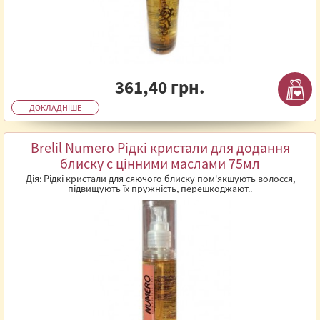
361,40 грн.
ДОКЛАДНІШЕ
Brelil Numero Рідкі кристали для додання
блиску c цінними маслами 75мл
Дія: Рідкі кристали для сяючого блиску пом'якшують волосся,
підвищують їх пружність, перешкоджают..