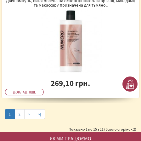
Illuminating Shampoo 1000 мл
Дія:Шампунь, виготовлена на основі цінних олій арганії, макадамії
та макассару призначена для тьмяно..
269,10 грн.
ДОКЛАДНІШЕ
1
2
>
>|
Показано 1 по 15 з 21 (Всього сторінок 2)
ЯК МИ ПРАЦЮЄМО