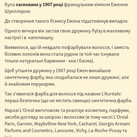
була
заснована у 1907 році
французьким хіміком Еженом
Шуеллером.
До створення такого бізнесу Ежена підштовхнув випадок.
Одного вечора він застав свою дружину Луїзу в жахливому
настрої і в капелюшку.
Виявилося, що їй невдало пофарбували волосся, і замість
білявих локонів вона стала рудою (в той час існували
тільки натуральні барвники - хна і басма).
Щоб утішити дружину у 1907 році Ежен винайшов
синтетичну фарбу, яка сподобалася не лише дружині, але
й знайомим перукарям.
Так з'явилася фарба для волосся під назвою L'Auréale:
перша безпечна (що не містить свинцю) синтетична фарба.
Наразі L'Oreal виготовляє та реалізує косметику, парфуми,
засоби догляду за шкірою і волоссям (в тому числі L'Oreal
Paris, Garnier, Maybelline New York, Cacharel, Giorgio Armani
Parfums and Cosmetics, Lancome, Vichy, La-Roche-Posay та