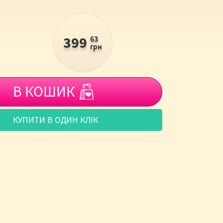
399
63
грн
В КОШИК