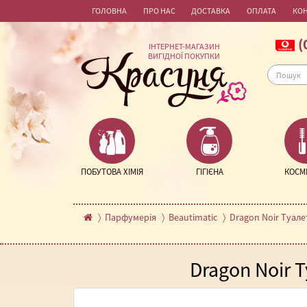
ГОЛОВНА
ПРО НАС
ДОСТАВКА
ОПЛАТА
КО
(
ІНТЕРНЕТ-МАГАЗИН
ВИГІДНОЇ ПОКУПКИ
ПОБУТОВА ХІМІЯ
ГІГІЄНА
КОСМ
Парфумерія
Beautimatic
Dragon Noir Туале
Dragon Noir 