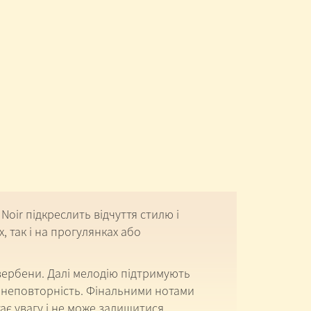
Noir підкреслить відчуття стилю і
, так і на прогулянках або
 вербени. Далі мелодію підтримують
у неповторність. Фінальними нотами
ає увагу і не може залишитися