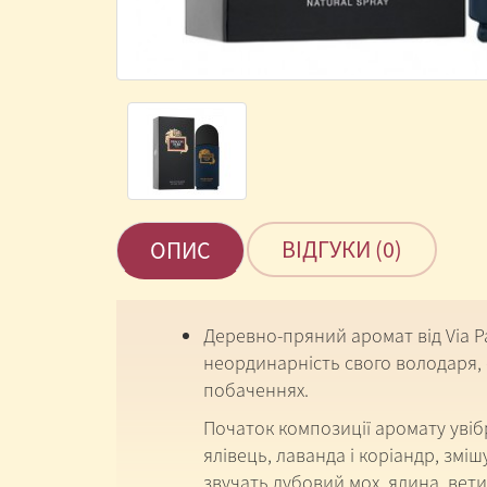
ВІДГУКИ (0)
ОПИС
Деревно-пряний аромат від Via Pa
неординарність свого володаря, с
побаченнях.
Початок композиції аромату увібр
ялівець, лаванда і коріандр, зм
звучать дубовий мох, ялина, вет