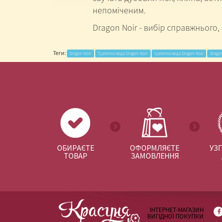
непоміченим.
Dragon Noir - вибір справжнього,
Теги:
Dragon Noir
Туалетна вода Dragon Noir
туалетна вода Dragon Noir
Dragon
ОБИРАЄТЕ
ОФОРМЛЯЄТЕ
УЗ
ТОВАР
ЗАМОВЛЕННЯ
ІНТЕРНЕТ-МАГАЗИН
ВИГІДНОЇ ПОКУПКИ