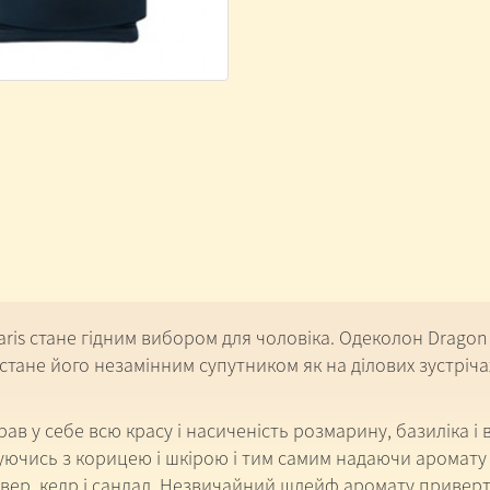
ris стане гідним вибором для чоловіка. Одеколон Dragon 
тане його незамінним супутником як на ділових зустрічах
ав у себе всю красу і насиченість розмарину, базиліка і
ішуючись з корицею і шкірою і тим самим надаючи аромат
ивер, кедр і сандал. Незвичайний шлейф аромату приверт