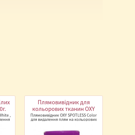
ілих
Плямовивідник для
0г.
кольорових тканин OXY
Color 730г.
hite ,
Плямовивідник OXY SPOTLESS Color
лення
для видалення плям на кольорових
ив..
тканинах, ефективно видаляє навіть..