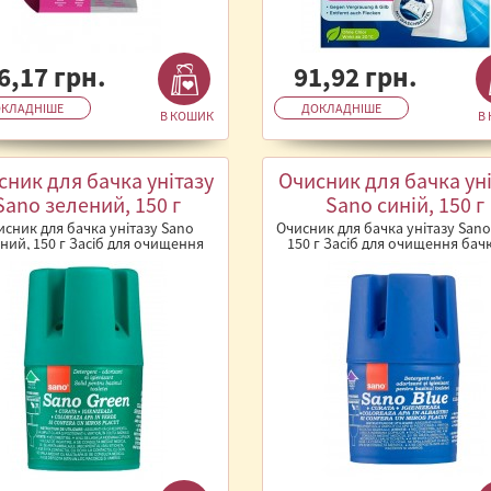
6,17 грн.
91,92 грн.
КЛАДНІШЕ
ДОКЛАДНІШЕ
В КОШИК
В
сник для бачка унітазу
Очисник для бачка уні
Sano зелений, 150 г
Sano синій, 150 г
исник для бачка унітазу Sano
Очисник для бачка унітазу Sano
ний, 150 г Засіб для очищення
150 г Засіб для очищення бачк
 від Sano допомагає підтримув..
Sano допомагає підтримуват