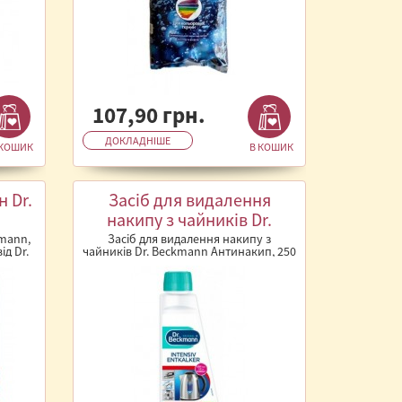
107,90 грн.
ДОКЛАДНІШЕ
 КОШИК
В КОШИК
 Dr.
Засіб для видалення
накипу з чайників Dr.
Beckmann Антинакип, 250
kmann,
Засіб для видалення накипу з
д Dr.
чайників Dr. Beckmann Антинакип, 250
мл
л..
мл Ефективний засіб від Dr. Beckm..