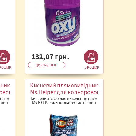
132,07 грн.
ДОКЛАДНІШЕ
 КОШИК
В КОШИК
дник
Кисневий плямовивідник
ової
Ms.Helper для кольорової
білизни 900 г.
 плям
Кисневий засіб для виведення плям
анин
Ms.HELPer для кольорових тканин
плям..
Кисневий засоб для виведення плям..