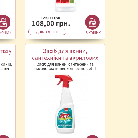
122,00 грн.
108,00 грн.
ДОКЛАДНІШЕ
 КОШИК
В КОШИК
тазу
Засіб для ванни,
сантехніки та акрилових
поверхонь Sano Jet, 1 л
 синій,
Засіб для ванни, сантехніки та
а від
акрилових поверхонь Sano Jet, 1
..
лЕфективний очищувач від Sano для
дог..