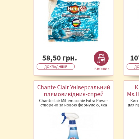
58,50 грн.
10
ДОКЛАДНІШЕ
ДО
В КОШИК
Chante Clair Універсальний
К
плямовивідник-спрей
Ms.H
Extra Power 625мл.
Chanteclair Millemacchie Extra Power
Кисн
створено за новою формулою, яка
для п
ефективна від найпоширеніших ..
пля