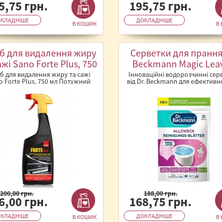
5,75 грн.
195,75 грн.
КЛАДНІШЕ
ДОКЛАДНІШЕ
В КОШИК
В
іб для видалення жиру
Серветки для прання 
ажі Sano Forte Plus, 750
Beckmann Magic Lea
мл
Pink 20 шт водорозч
іб для видалення жиру та сажі
Інноваційні водорозчинні сер
o Forte Plus, 750 мл Потужний
від Dr. Beckmann для ефективн
вач від Sano для ефективного..
зручного прання. Листи повні
200,00 грн.
188,00 грн.
6,00 грн.
168,75 грн.
КЛАДНІШЕ
ДОКЛАДНІШЕ
В КОШИК
В