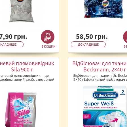
7,90 грн.
58,50 грн.
КЛАДНІШЕ
ДОКЛАДНІШЕ
В КОШИК
В
невий плямовивідник
Відбілювач для тканин
Sila 900 г.
Beckmann, 2×40 г
исневий плямовивідник— це
Відбілювач для тканин Dr. Bec
коефективний засіб, створений
2×40 гЕфективний відбілювач ві
для глибокого очищення та
Beckmann для відновлення бі
видалення с..