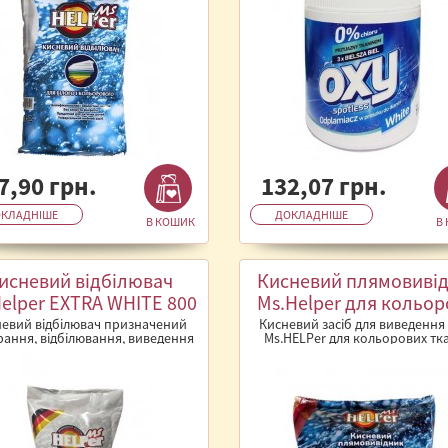
7,90 грн.
132,07 грн.
КЛАДНІШЕ
ДОКЛАДНІШЕ
В КОШИК
В
исневий відбілювач
Кисневий плямовиві
elper EXTRA WHITE 800
Ms.Helper для кольор
г.
білизни 450 г.
евий відбілювач призначений
Кисневий засіб для виведення
рання, відбілювання, виведення
Ms.HELPer для кольорових тк
м із тканин, а також чищенн..
Кисневий засоб для виведення 