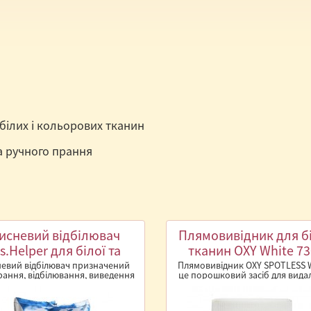
білих і кольорових тканин
а ручного прання
исневий відбілювач
Плямовивідник для б
s.Helper для білої та
тканин OXY White 73
ьорової білизни 900 г.
евий відбілювач призначений
Плямовивідник OXY SPOTLESS W
рання, відбілювання, виведення
це порошковий засіб для вида
 із тканин, а також чищення ..
плям на білих тканинах, ефект