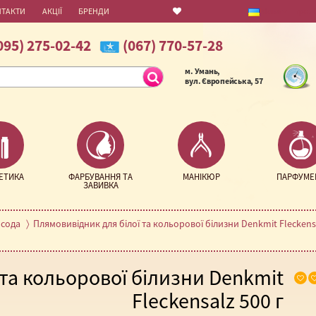
НТАКТИ
АКЦІЇ
БРЕНДИ
Мова
грн.
095) 275-02-42
(067) 770-57-28
м. Умань,
вул. Європейська, 57
ЕТИКА
ФАРБУВАННЯ ТА
МАНІКЮР
ПАРФУМЕ
ЗАВИВКА
 сода
Плямовивідник для білої та кольорової білизни Denkmit Fleckensa
та кольорової білизни Denkmit
Fleckensalz 500 г