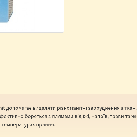
it
допомагає видаляти різноманітні забруднення з ткан
ективно бореться з плямами від їжі, напоїв, трави та жи
х температурах прання.