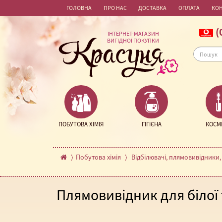
ГОЛОВНА
ПРО НАС
ДОСТАВКА
ОПЛАТА
КО
(
ІНТЕРНЕТ-МАГАЗИН
ВИГІДНОЇ ПОКУПКИ
ПОБУТОВА ХІМІЯ
ГІГІЄНА
КОСМ
Побутова хімія
Відбілювачі, плямовивідники,
Плямовивідник для білої 