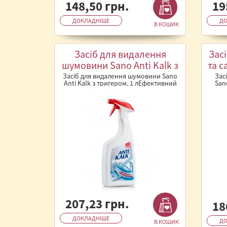
148,50 грн.
19
ДОКЛАДНІШЕ
ДО
В КОШИК
Засіб для видалення
Зас
шумовини Sano Anti Kalk з
та с
тригером, 1 л
Засіб для видалення шумовини Sano
Зас
Anti Kalk з тригером, 1 лЕфективний
San
засіб від Sano для боротьби з ..
очищу
207,23 грн.
18
ДОКЛАДНІШЕ
ДО
В КОШИК