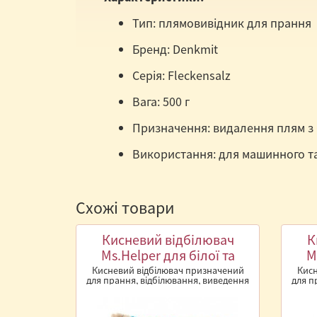
Тип: плямовивідник для прання
Бренд: Denkmit
Серія: Fleckensalz
Вага: 500 г
Призначення: видалення плям з 
Використання: для машинного т
Схожі товари
Кисневий відбілювач
К
Ms.Helper для білої та
M
кольорової білизни 450 г.
кол
Кисневий відбілювач призначений
Кисн
для прання, відбілювання, виведення
для п
плям із тканин, а також чищення ..
плям