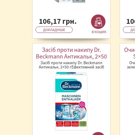
106,17 грн.
10
ДОКЛАДНІШЕ
ДО
В КОШИК
Засіб проти накипу Dr.
Очи
Beckmann Антикальк, 2×50
г
Засіб проти накипу Dr. Beckmann
Оч
Антикальк, 2×50 гЕфективний засіб
зеле
для видалення накипу від Dr. Beckm..
бачка