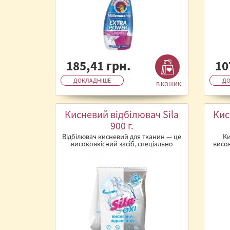
185,41 грн.
10
ДОКЛАДНІШЕ
ДО
В КОШИК
Кисневий відбілювач Sila
Кис
900 г.
Відбілювач кисневий для тканин — це
К
високоякісний засіб, спеціально
висо
розроблений для забезпечення в..