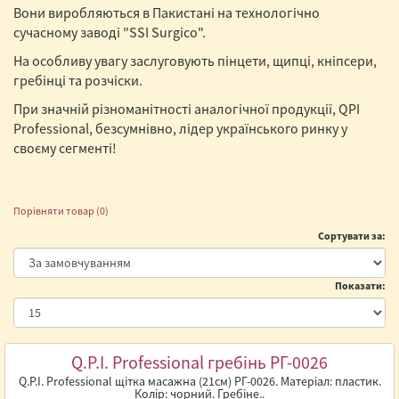
Вони виробляються в Пакистані на технологічно
сучасному заводі "SSI Surgico".
На особливу увагу заслуговують пінцети, щипці, кніпсери,
гребінці та розчіски.
При значній різноманітності аналогічної продукції, QPI
Professional, безсумнівно, лідер українського ринку у
своєму сегменті!
Порівняти товар (0)
Сортувати за:
Показати:
Q.P.I. Professional гребінь PГ-0026
Q.P.I. Professional щітка масажна (21см) PГ-0026. Матеріал: пластик.
Колір: чорний. Гребіне..